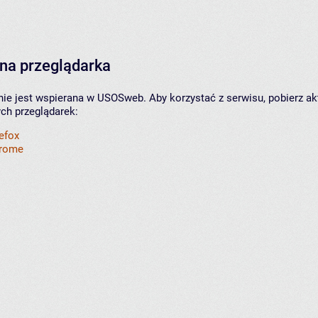
na przeglądarka
nie jest wspierana w USOSweb. Aby korzystać z serwisu, pobierz ak
ych przeglądarek:
refox
hrome