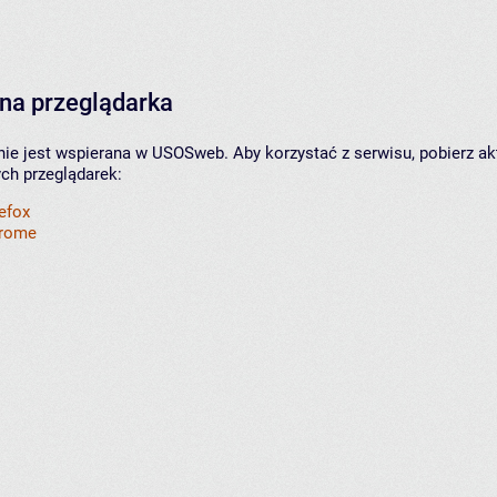
na przeglądarka
nie jest wspierana w USOSweb. Aby korzystać z serwisu, pobierz ak
ych przeglądarek:
refox
hrome