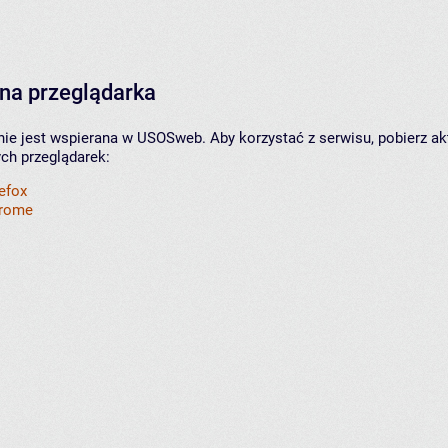
na przeglądarka
nie jest wspierana w USOSweb. Aby korzystać z serwisu, pobierz ak
ych przeglądarek:
refox
hrome