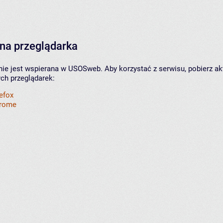
na przeglądarka
nie jest wspierana w USOSweb. Aby korzystać z serwisu, pobierz ak
ych przeglądarek:
refox
hrome