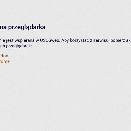
na przeglądarka
nie jest wspierana w USOSweb. Aby korzystać z serwisu, pobierz ak
ych przeglądarek:
refox
hrome