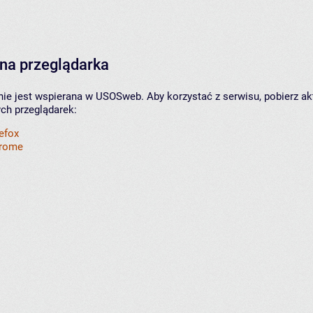
na przeglądarka
nie jest wspierana w USOSweb. Aby korzystać z serwisu, pobierz ak
ych przeglądarek:
refox
hrome