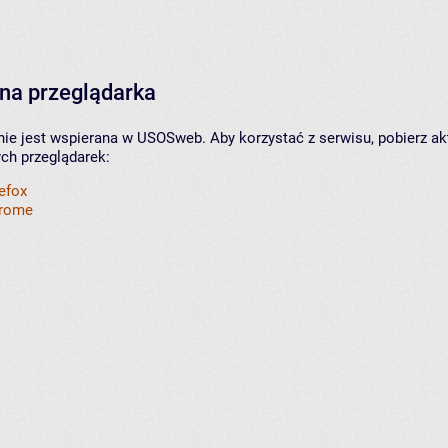
na przeglądarka
nie jest wspierana w USOSweb. Aby korzystać z serwisu, pobierz ak
ych przeglądarek:
refox
hrome