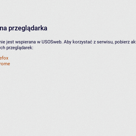
na przeglądarka
nie jest wspierana w USOSweb. Aby korzystać z serwisu, pobierz ak
ych przeglądarek:
refox
hrome