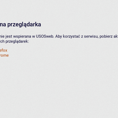
na przeglądarka
nie jest wspierana w USOSweb. Aby korzystać z serwisu, pobierz ak
ych przeglądarek:
refox
hrome