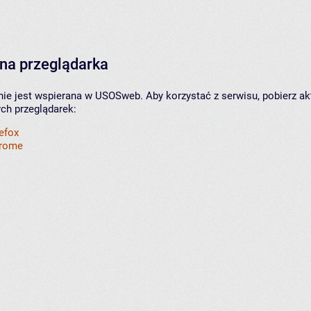
na przeglądarka
nie jest wspierana w USOSweb. Aby korzystać z serwisu, pobierz ak
ych przeglądarek:
refox
hrome