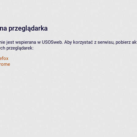
na przeglądarka
nie jest wspierana w USOSweb. Aby korzystać z serwisu, pobierz ak
ych przeglądarek:
refox
hrome