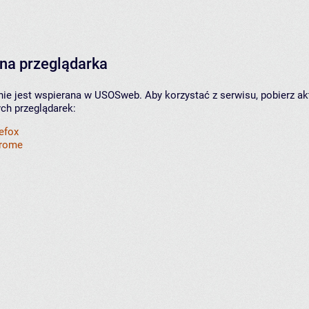
na przeglądarka
nie jest wspierana w USOSweb. Aby korzystać z serwisu, pobierz ak
ych przeglądarek:
refox
hrome