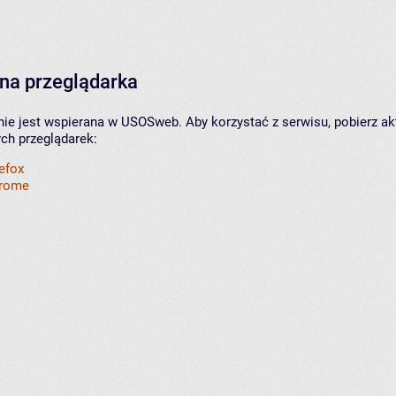
na przeglądarka
nie jest wspierana w USOSweb. Aby korzystać z serwisu, pobierz ak
ych przeglądarek:
refox
hrome