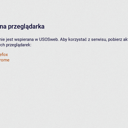
na przeglądarka
nie jest wspierana w USOSweb. Aby korzystać z serwisu, pobierz ak
ych przeglądarek:
refox
hrome