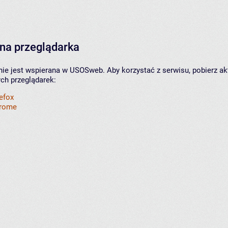
na przeglądarka
nie jest wspierana w USOSweb. Aby korzystać z serwisu, pobierz ak
ych przeglądarek:
refox
hrome