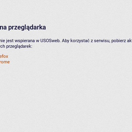
na przeglądarka
nie jest wspierana w USOSweb. Aby korzystać z serwisu, pobierz ak
ych przeglądarek:
refox
hrome