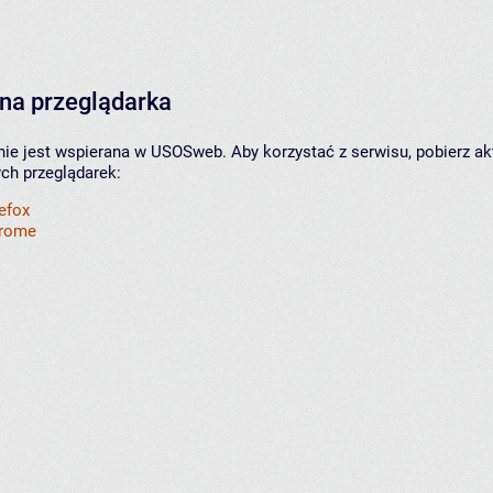
na przeglądarka
nie jest wspierana w USOSweb. Aby korzystać z serwisu, pobierz ak
ych przeglądarek:
refox
hrome