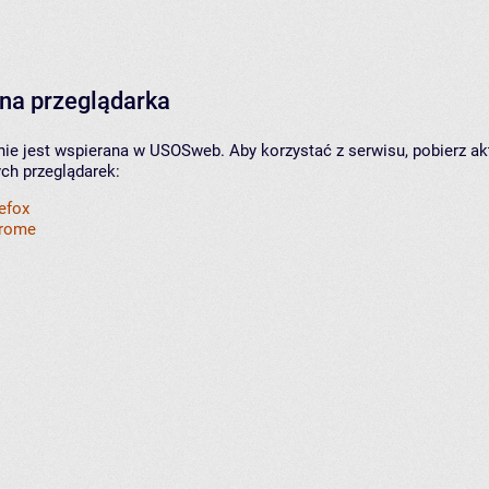
na przeglądarka
nie jest wspierana w USOSweb. Aby korzystać z serwisu, pobierz ak
ych przeglądarek:
refox
hrome