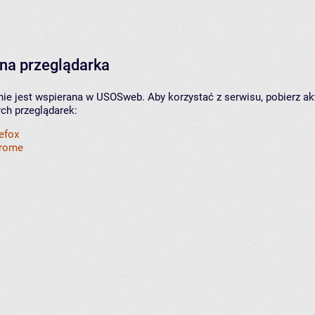
na przeglądarka
nie jest wspierana w USOSweb. Aby korzystać z serwisu, pobierz ak
ych przeglądarek:
refox
hrome