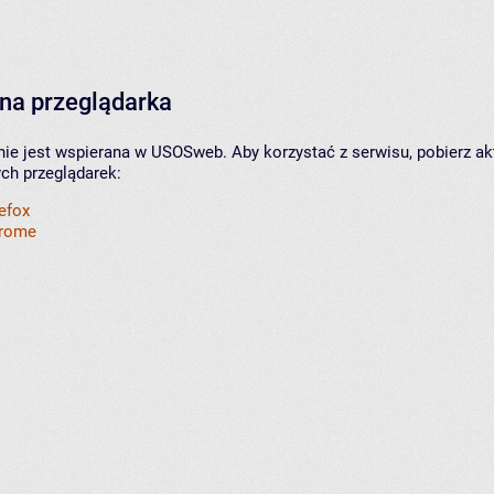
na przeglądarka
nie jest wspierana w USOSweb. Aby korzystać z serwisu, pobierz ak
ych przeglądarek:
refox
hrome