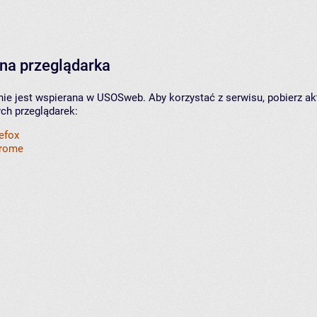
na przeglądarka
nie jest wspierana w USOSweb. Aby korzystać z serwisu, pobierz ak
ych przeglądarek:
refox
hrome