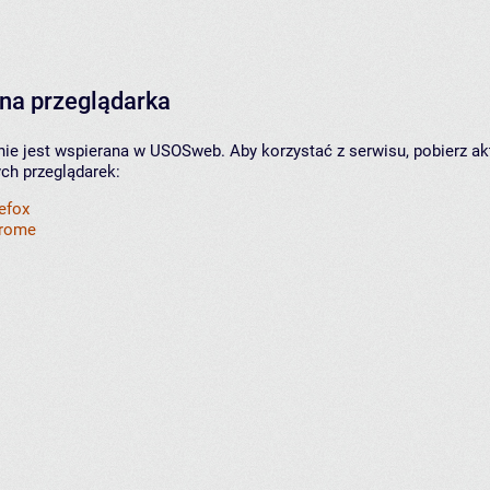
na przeglądarka
nie jest wspierana w USOSweb. Aby korzystać z serwisu, pobierz ak
ych przeglądarek:
refox
hrome