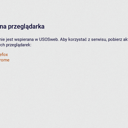
na przeglądarka
nie jest wspierana w USOSweb. Aby korzystać z serwisu, pobierz ak
ych przeglądarek:
refox
hrome