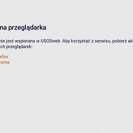
na przeglądarka
nie jest wspierana w USOSweb. Aby korzystać z serwisu, pobierz ak
ych przeglądarek:
refox
hrome