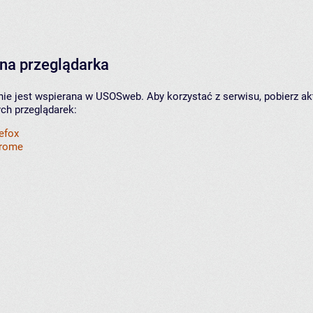
na przeglądarka
nie jest wspierana w USOSweb. Aby korzystać z serwisu, pobierz ak
ych przeglądarek:
refox
hrome