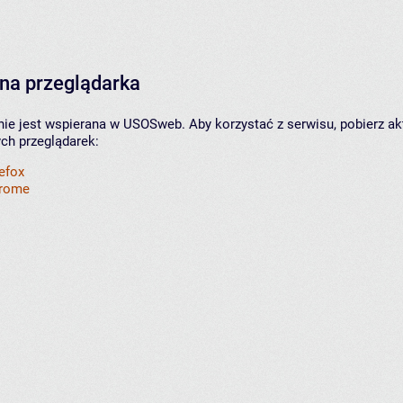
na przeglądarka
nie jest wspierana w USOSweb. Aby korzystać z serwisu, pobierz ak
ych przeglądarek:
refox
hrome