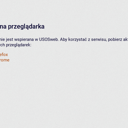
na przeglądarka
nie jest wspierana w USOSweb. Aby korzystać z serwisu, pobierz ak
ych przeglądarek:
refox
hrome