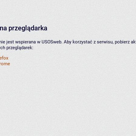
na przeglądarka
nie jest wspierana w USOSweb. Aby korzystać z serwisu, pobierz ak
ych przeglądarek:
refox
hrome