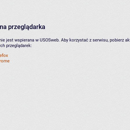
na przeglądarka
nie jest wspierana w USOSweb. Aby korzystać z serwisu, pobierz ak
ych przeglądarek:
refox
hrome