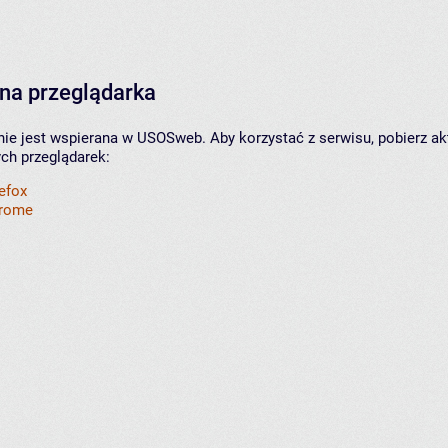
na przeglądarka
nie jest wspierana w USOSweb. Aby korzystać z serwisu, pobierz ak
ych przeglądarek:
refox
hrome