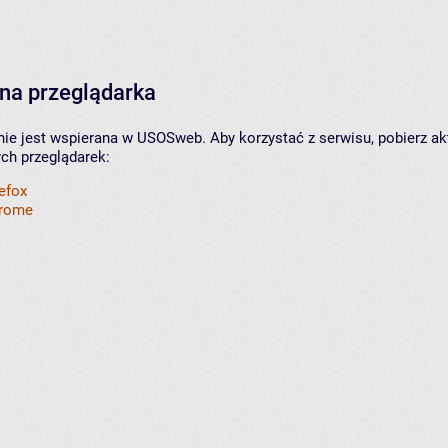
na przeglądarka
nie jest wspierana w USOSweb. Aby korzystać z serwisu, pobierz ak
ych przeglądarek:
refox
hrome