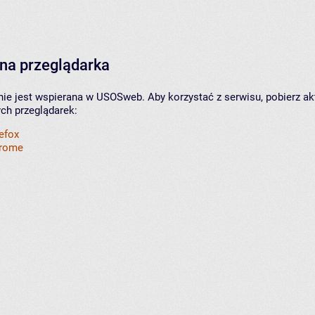
na przeglądarka
nie jest wspierana w USOSweb. Aby korzystać z serwisu, pobierz ak
ych przeglądarek:
refox
hrome