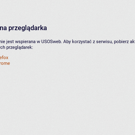
na przeglądarka
nie jest wspierana w USOSweb. Aby korzystać z serwisu, pobierz ak
ych przeglądarek:
refox
hrome