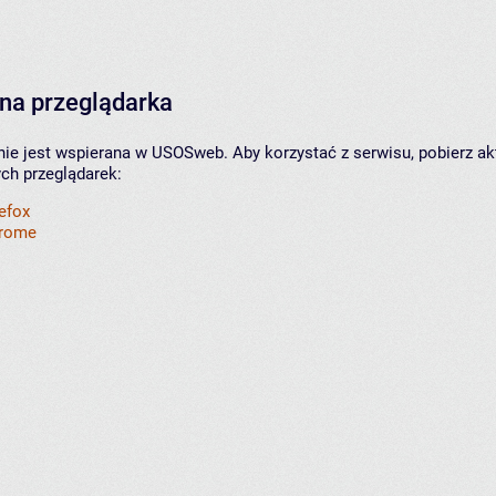
na przeglądarka
nie jest wspierana w USOSweb. Aby korzystać z serwisu, pobierz ak
ych przeglądarek:
refox
hrome