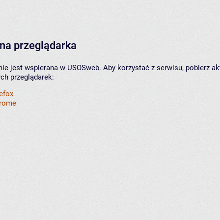
na przeglądarka
nie jest wspierana w USOSweb. Aby korzystać z serwisu, pobierz ak
ych przeglądarek:
refox
hrome