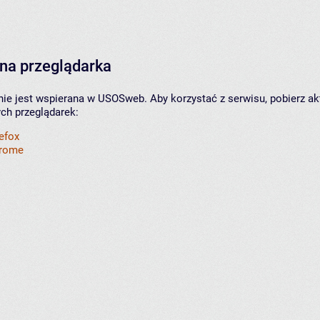
na przeglądarka
nie jest wspierana w USOSweb. Aby korzystać z serwisu, pobierz ak
ych przeglądarek:
refox
hrome