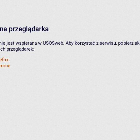
na przeglądarka
nie jest wspierana w USOSweb. Aby korzystać z serwisu, pobierz ak
ych przeglądarek:
refox
hrome