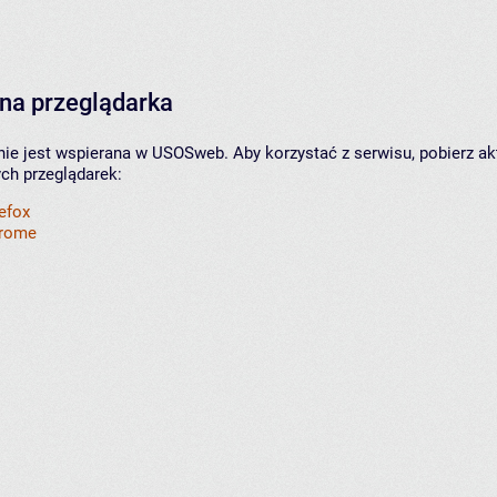
na przeglądarka
nie jest wspierana w USOSweb. Aby korzystać z serwisu, pobierz ak
ych przeglądarek:
refox
hrome