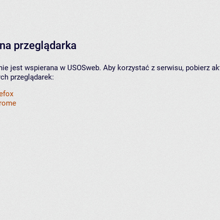
na przeglądarka
nie jest wspierana w USOSweb. Aby korzystać z serwisu, pobierz ak
ych przeglądarek:
refox
hrome