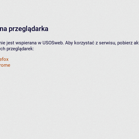
na przeglądarka
nie jest wspierana w USOSweb. Aby korzystać z serwisu, pobierz ak
ych przeglądarek:
refox
hrome