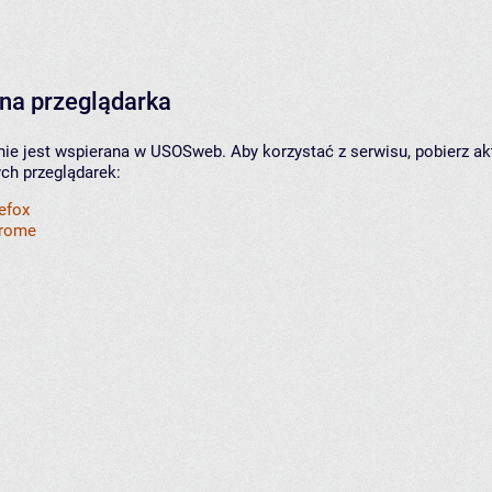
na przeglądarka
nie jest wspierana w USOSweb. Aby korzystać z serwisu, pobierz ak
ych przeglądarek:
refox
hrome