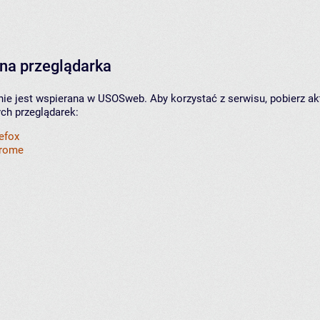
na przeglądarka
nie jest wspierana w USOSweb. Aby korzystać z serwisu, pobierz ak
ych przeglądarek:
refox
hrome