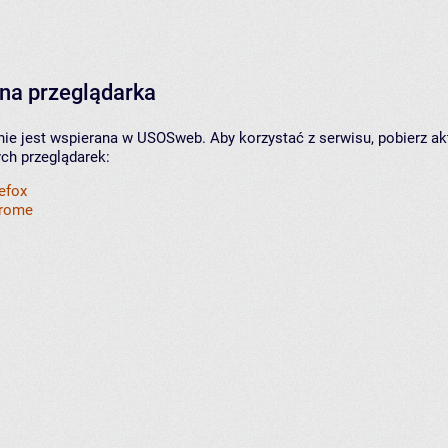
na przeglądarka
nie jest wspierana w USOSweb. Aby korzystać z serwisu, pobierz ak
ych przeglądarek:
refox
hrome