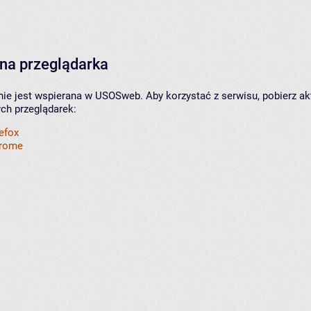
na przeglądarka
nie jest wspierana w USOSweb. Aby korzystać z serwisu, pobierz ak
ych przeglądarek:
refox
hrome