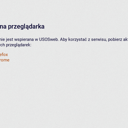
na przeglądarka
nie jest wspierana w USOSweb. Aby korzystać z serwisu, pobierz ak
ych przeglądarek:
refox
hrome