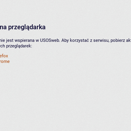
na przeglądarka
nie jest wspierana w USOSweb. Aby korzystać z serwisu, pobierz ak
ych przeglądarek:
refox
hrome