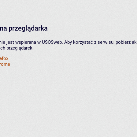
na przeglądarka
nie jest wspierana w USOSweb. Aby korzystać z serwisu, pobierz ak
ych przeglądarek:
refox
hrome