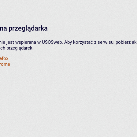
na przeglądarka
nie jest wspierana w USOSweb. Aby korzystać z serwisu, pobierz ak
ych przeglądarek:
refox
hrome