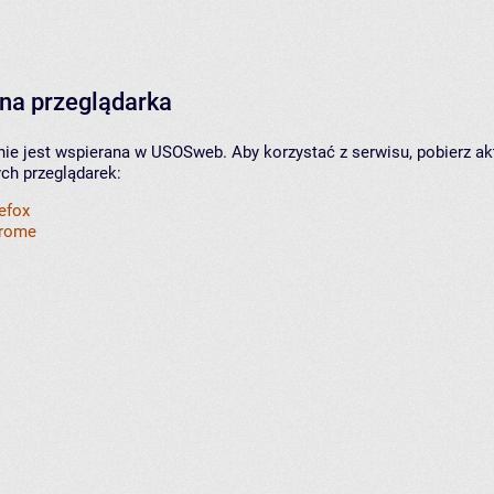
na przeglądarka
nie jest wspierana w USOSweb. Aby korzystać z serwisu, pobierz ak
ych przeglądarek:
refox
hrome