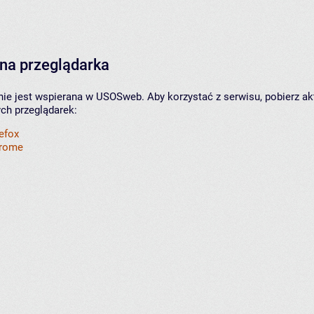
na przeglądarka
nie jest wspierana w USOSweb. Aby korzystać z serwisu, pobierz ak
ych przeglądarek:
refox
hrome